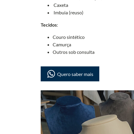
Caxeta
Imbuia (reuso)
Tecidos
:
Couro sintético
Camurça
Outros sob consulta
Quero saber mais