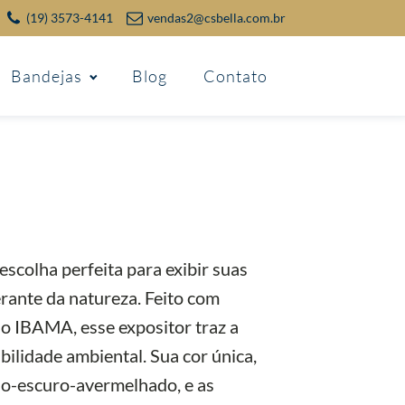
(19) 3573-4141
vendas2@csbella.com.br
Bandejas
Blog
Contato
scolha perfeita para exibir suas
erante da natureza. Feito com
lo IBAMA, esse expositor traz a
ilidade ambiental. Sua cor única,
ho-escuro-avermelhado, e as