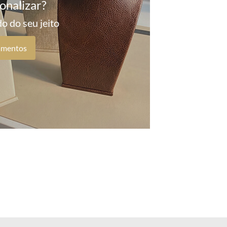
onalizar?
o do seu jeito
amentos