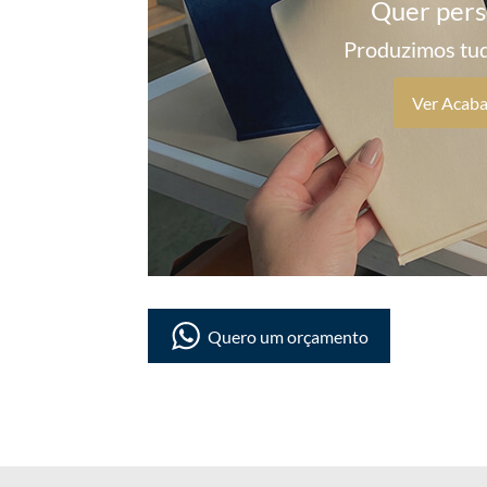
Quer pers
Produzimos tud
Ver Acab
Quero um orçamento