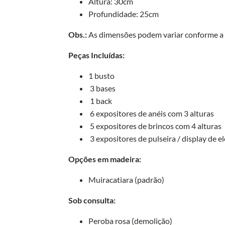
Altura: 30cm
Profundidade: 25cm
Obs.:
As dimensões podem variar conforme a d
Peças Incluídas:
1 busto
3 bases
1 back
6 expositores de anéis com 3 alturas
5 expositores de brincos com 4 alturas
3 expositores de pulseira / display de 
Opções em madeira:
Muiracatiara (padrão)
Sob consulta:
Peroba rosa (demolição)