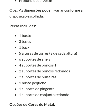
Profundidade: 25cm
Obs.:
As dimensões podem variar conforme a
disposição escolhida.
Peças Incluídas:
1 busto
3 bases
1 back
5 alturas de torres (3 de cada altura)
6 suportes de anéis
4 suportes de brincos T
2 suportes de brincos redondos
2 suportes de pulseiras
1 busto pequeno
1 suporte de pingente
1 suporte de conjunto redondo
Opções de Cores do Metal: